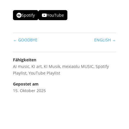
Spotify
YouTube
←
GOODBYE
ENGLISH
→
Fähigkeiten
AI music
,
KI art
,
KI Musik
,
mexiaolu MUSIC
,
Spotify
Playlist
,
YouTube Playlist
Gepostet am
15. Oktober 2025