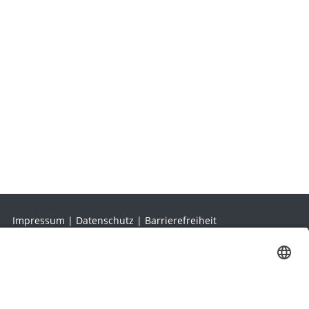
Impressum
|
Datenschutz
|
Barrierefreiheit
Mein Konto
|
AGB
|
Widerruf