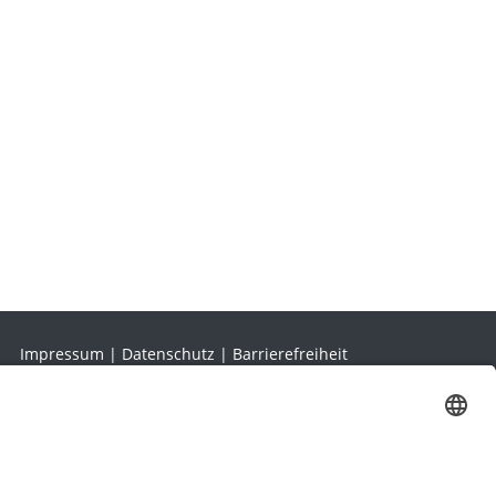
Impressum
|
Datenschutz
|
Barrierefreiheit
Mein Konto
|
AGB
|
Widerruf